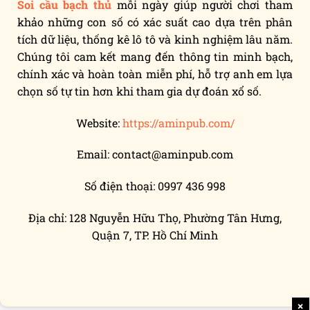
Soi cầu bạch thủ
mỗi ngày giúp người chơi tham
khảo những con số có xác suất cao dựa trên phân
tích dữ liệu, thống kê lô tô và kinh nghiệm lâu năm.
Chúng tôi cam kết mang đến thông tin minh bạch,
chính xác và hoàn toàn miễn phí, hỗ trợ anh em lựa
chọn số tự tin hơn khi tham gia dự đoán xổ số.
Website:
https://aminpub.com/
Email:
contact@aminpub.com
Số điện thoại: 0997 436 998
Địa chỉ: 128 Nguyễn Hữu Thọ, Phường Tân Hưng,
Quận 7, TP. Hồ Chí Minh
×