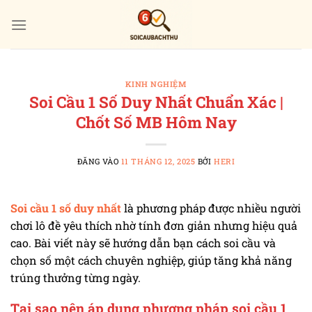
Bỏ
qua
nội
dung
KINH NGHIỆM
Soi Cầu 1 Số Duy Nhất Chuẩn Xác |
Chốt Số MB Hôm Nay
ĐĂNG VÀO
11 THÁNG 12, 2025
BỞI
HERI
Soi cầu 1 số duy nhất
là phương pháp được nhiều người
chơi lô đề yêu thích nhờ tính đơn giản nhưng hiệu quả
cao. Bài viết này sẽ hướng dẫn bạn cách soi cầu và
chọn số một cách chuyên nghiệp, giúp tăng khả năng
trúng thưởng từng ngày.
Tại sao nên áp dụng phương pháp soi cầu 1