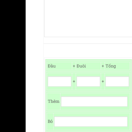
Đầu
+
Đuôi
+
Tổng
+
+
Thêm
Bỏ