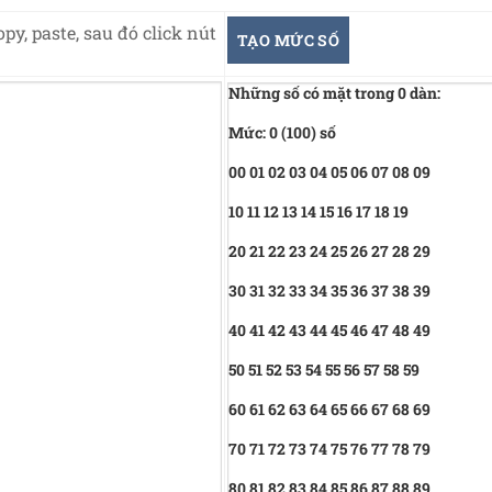
py, paste, sau đó click nút