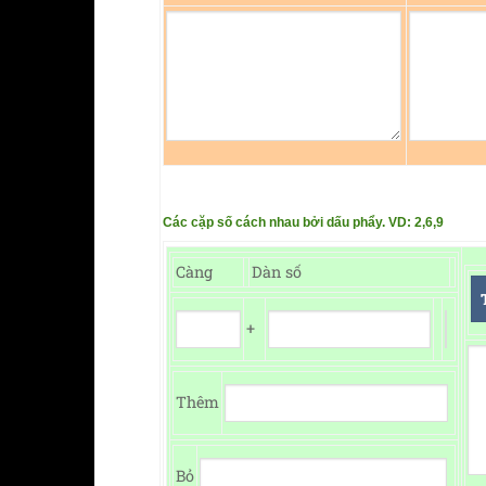
Các cặp số cách nhau bởi dấu phẩy. VD: 2,6,9
Càng
Dàn số
+
Thêm
Bỏ