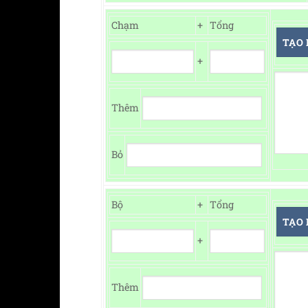
Chạm
+
Tổng
+
Thêm
Bỏ
Bộ
+
Tổng
+
Thêm