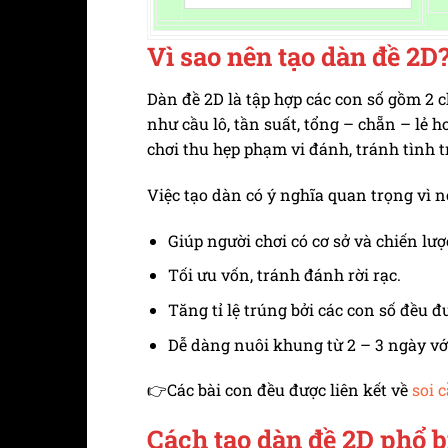
Vì sao nên tạo dàn đề 2D
Dàn đề 2D là tập hợp các con số gồm 2 c
như cầu lô, tần suất, tổng – chẵn – lẻ
chơi thu hẹp phạm vi đánh, tránh tình 
Việc tạo dàn có ý nghĩa quan trọng vì n
Giúp người chơi có cơ sở và chiến lượ
Tối ưu vốn, tránh đánh rời rạc.
Tăng tỉ lệ trúng bởi các con số đều 
Dễ dàng nuôi khung từ 2 – 3 ngày với
👉Các bài con đều được liên kết về
soi 
Cách tạo dàn đề 2D phổ b