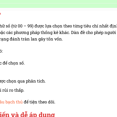
?
hữ số (từ 00 – 99) được lựa chọn theo từng tiêu chí nhất đị
 hoặc các phương pháp thống kê khác. Dàn đề cho phép người
trạng đánh tràn lan gây tốn vốn.
ó:
c để chọn số.
được chọn qua phân tích.
 rủi ro thấp.
cầu bạch thủ
để tiện theo dõi.
iến và dễ áp dụng