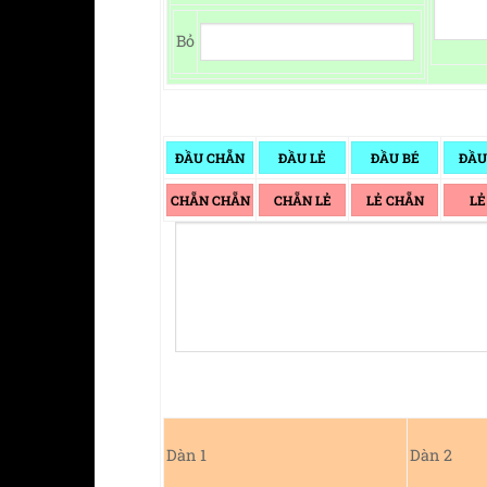
Bỏ
Dàn 1
Dàn 2