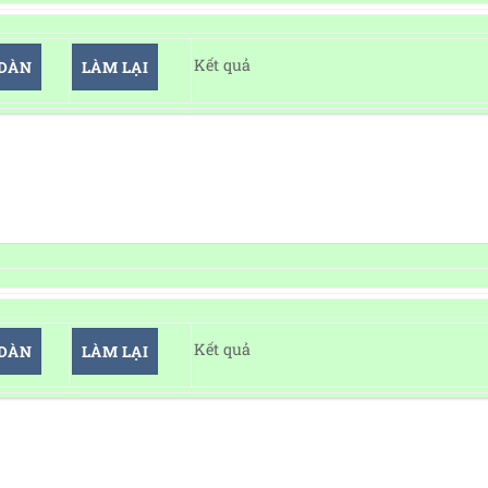
Kết quả
Kết quả