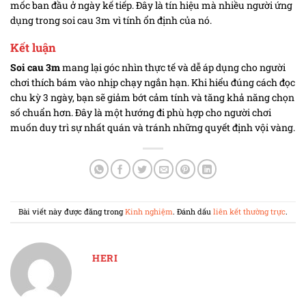
mốc ban đầu ở ngày kế tiếp. Đây là tín hiệu mà nhiều người ứng
dụng trong soi cau 3m vì tính ổn định của nó.
Kết luận
Soi cau 3m
mang lại góc nhìn thực tế và dễ áp dụng cho người
chơi thích bám vào nhịp chạy ngắn hạn. Khi hiểu đúng cách đọc
chu kỳ 3 ngày, bạn sẽ giảm bớt cảm tính và tăng khả năng chọn
số chuẩn hơn. Đây là một hướng đi phù hợp cho người chơi
muốn duy trì sự nhất quán và tránh những quyết định vội vàng.
Bài viết này được đăng trong
Kinh nghiệm
. Đánh dấu
liên kết thường trực
.
HERI