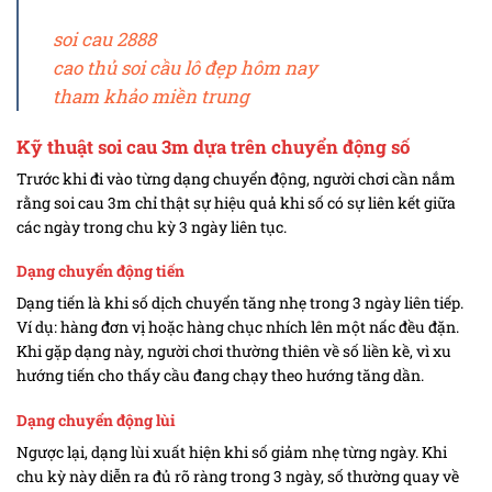
soi cau 2888
cao thủ soi cầu lô đẹp hôm nay
tham khảo miền trung
Kỹ thuật soi cau 3m dựa trên chuyển động số
Trước khi đi vào từng dạng chuyển động, người chơi cần nắm
rằng soi cau 3m chỉ thật sự hiệu quả khi số có sự liên kết giữa
các ngày trong chu kỳ 3 ngày liên tục.
Dạng chuyển động tiến
Dạng tiến là khi số dịch chuyển tăng nhẹ trong 3 ngày liên tiếp.
Ví dụ: hàng đơn vị hoặc hàng chục nhích lên một nấc đều đặn.
Khi gặp dạng này, người chơi thường thiên về số liền kề, vì xu
hướng tiến cho thấy cầu đang chạy theo hướng tăng dần.
Dạng chuyển động lùi
Ngược lại, dạng lùi xuất hiện khi số giảm nhẹ từng ngày. Khi
chu kỳ này diễn ra đủ rõ ràng trong 3 ngày, số thường quay về