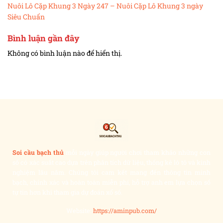
Nuôi Lô Cặp Khung 3 Ngày 247 – Nuôi Cặp Lô Khung 3 ngày
Siêu Chuẩn
Bình luận gần đây
Không có bình luận nào để hiển thị.
Soi cầu bạch thủ
mỗi ngày giúp người chơi tham khảo những con
số có xác suất cao dựa trên phân tích dữ liệu, thống kê lô tô và kinh
nghiệm lâu năm. Chúng tôi cam kết mang đến thông tin minh
bạch, chính xác và hoàn toàn miễn phí, hỗ trợ anh em lựa chọn số
tự tin hơn khi tham gia dự đoán xổ số.
Website:
https://aminpub.com/