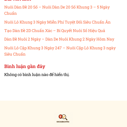
Nuôi Dàn Đề 20 Số – Nuôi Dàn De 20 Số Khung 3 – 5 Ngày
Chuẩn
Nuôi Lô Khung 3 Ngày Miễn Phí Tuyệt Đối Siêu Chuẩn Ăn
Tạo Dàn Đề 2D Chuẩn Xác – Bí Quyết Nuôi Số Hiệu Quả
Dàn Đề Nuôi 2 Ngày – Dàn De Nuôi Khung 2 Ngày Hôm Nay
Nuôi Lô Cặp Khung 3 Ngày 247 – Nuôi Cặp Lô Khung 3 ngày
Siêu Chuẩn
Bình luận gần đây
Không có bình luận nào để hiển thị.