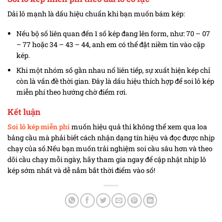
Dải lô mạnh là dấu hiệu chuẩn khi bạn muốn bám kép:
Nếu bộ số liên quan đến 1 số kép đang lên form, như: 70 – 07
– 77 hoặc 34 – 43 – 44, anh em có thể đặt niềm tin vào cặp
kép.
Khi một nhóm số gần nhau nổ liên tiếp, sự xuất hiện kép chỉ
còn là vấn đề thời gian. Đây là dấu hiệu thích hợp để soi lô kép
miễn phí theo hướng chờ điểm rơi.
Kết luận
Soi lô kép miễn phí
muốn hiệu quả thì không thể xem qua loa
bảng cầu mà phải biết cách nhận dạng tín hiệu và đọc được nhịp
chạy của số.Nếu bạn muốn trải nghiệm soi cầu sâu hơn và theo
dõi cầu chạy mỗi ngày, hãy tham gia ngay để cập nhật nhịp lô
kép sớm nhất và dễ nắm bắt thời điểm vào số!