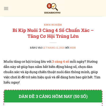
Bỏ
qua
nội
dung
KINH NGHIỆM
Bí Kíp Nuôi 3 Càng 4 Số Chuẩn Xác –
Tăng Cơ Hội Trúng Lớn
ĐĂNG VÀO
12 THÁNG 12, 2025
BỞI
HERI
Muốn tăng cơ hội trúng lớn với
3 càng 4 số
mỗi ngày? Hướng
dẫn này sẽ giúp bạn nắm bắt biến động bảng số, chọn dàn
chuẩn xác và áp dụng chiến thuật nuôi dàn thông minh, giúp
việc chơi lô đề trở nên hiệu quả và dễ dàng hơn bao giờ hết. Tìm
hiểu ngay!
DÀN ĐỀ 3 CÀNG HÔM NAY (50 SỐ)